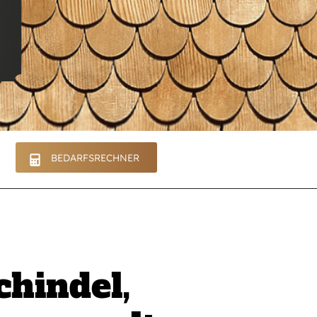
BEDARFSRECHNER
chindel,